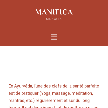
MANIFICA
MASSAGES
Routine hivernale
Posted on
28 février 2023
by
Jéromine
En Ayurvéda, l’une des clefs de la santé parfaite
est de pratiquer (Yoga, massage, méditation,
mantras, etc.) régulièrement et sur du long
terme. Il est donc important de mettre en place