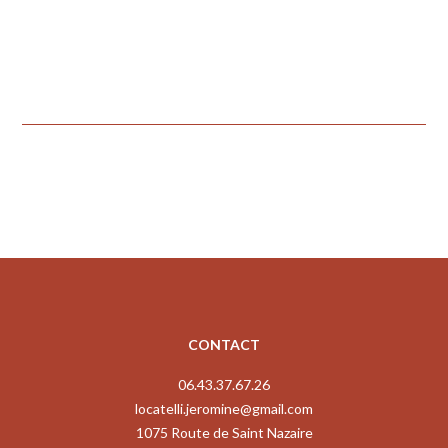
Posted in
Actualités
←
Ghee: Elixir ou poison ?
CONTACT
06.43.37.67.26
locatelli.jeromine@gmail.com
1075 Route de Saint Nazaire