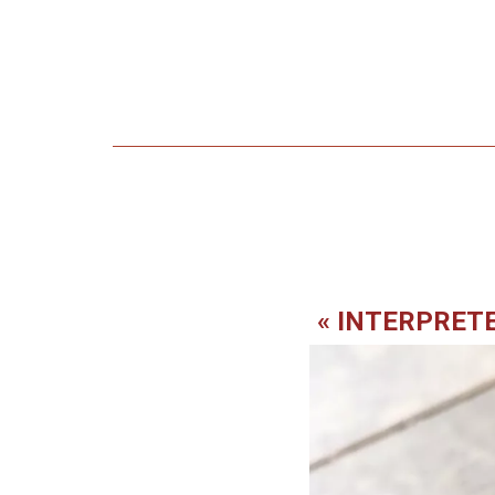
Posted in
Non classé
Ghee: Elixir ou poison 
Posted on
6 mars 2023
by
Jéromine
« INTERPRETE