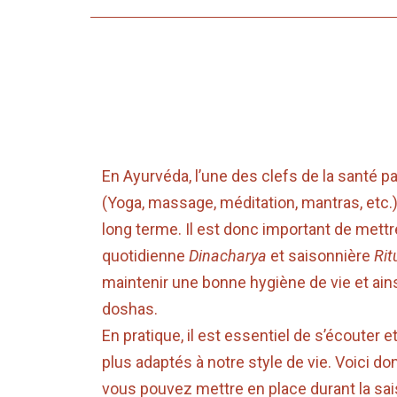
Routine hivernale
Posted on
28 février 2023
by
Jéromine
En Ayurvéda, l’une des clefs de la santé pa
(Yoga, massage, méditation, mantras, etc.
long terme. Il est donc important de mettr
quotidienne
Dinacharya
et saisonnière
Rit
maintenir une bonne hygiène de vie et ainsi
doshas.
En pratique, il est essentiel de s’écouter et
plus adaptés à notre style de vie. Voici do
vous pouvez mettre en place durant la sais