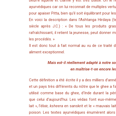
beurre liquéfié et clarifié y est très utilisé. On le
ayurvédiques car on lui reconnait de multiples vertus
pour apaiser Pitta, bien qu’il soit équilibrant pour le
En voici la description dans l’Ashtanga Hirdaya (
siècle après J.C.) : « De tous les produits gras,
rafraîchissant, il retient la jeunesse, peut donner m
les procédés. »
Il est donc tout à fait normal au vu de ce trait
aliment exceptionnel.
Mais est-il réellement adapté à notre socié
en maîtrise-t-on encore les pr
Cette définition a été écrite il y a des milliers d’a
et un pays très différents du nôtre que le ghee a fait
utilisé comme base du ghee, d’Inde durant la pé
que celui d’aujourd’hui. Les védas font eux-même
lait », l’élixir,
ksheera
en sanskrit et le « mauvais lai
poison. Les textes ayurvédiques énumèrent alors 