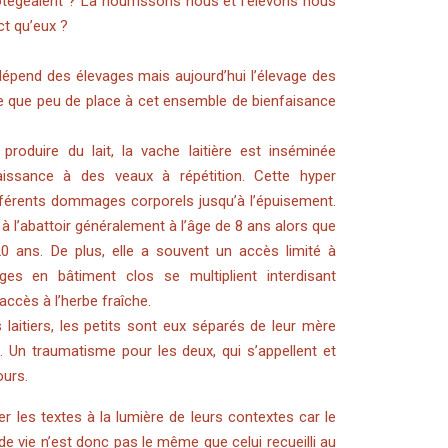
rotégeaient ? La nourrissons nous et l’élevons nous
ct qu’eux ?
 dépend des élevages mais aujourd’hui l’élevage des
e que peu de place à cet ensemble de bienfaisance
produire du lait, la vache laitière est inséminée
naissance à des veaux à répétition. Cette hyper
différents dommages corporels jusqu’à l’épuisement.
s à l’abattoir généralement à l’âge de 8 ans alors que
0 ans. De plus, elle a souvent un accès limité à
ages en bâtiment clos se multiplient interdisant
accès à l’herbe fraîche.
laitiers, les petits sont eux séparés de leur mère
 Un traumatisme pour les deux, qui s’appellent et
ours.
er les textes à la lumière de leurs contextes car le
de vie n’est donc pas le même que celui recueilli au