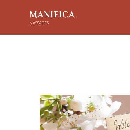
MANIFICA
MASSAGES
Auteur/autrice :
Jér
Nouvel espace
Posted on
12 janvier 2024
by
Jéromine