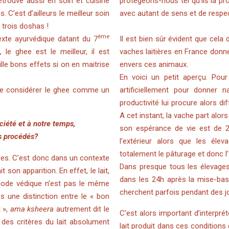
 retrouve aussi en soin et cuisine
protégeons-nous tel qu’ils la p
. C’est d’ailleurs le meilleur soin
avec autant de sens et de respe
s trois doshas !
ème
texte ayurvédique datant du 7
Il est bien sûr évident que cela
 le ghee est le meilleur, il est
vaches laitières en France donn
ille bons effets si on en maitrise
envers ces animaux.
En voici un petit aperçu. Pour 
é de considérer le ghee comme un
artificiellement pour donner 
productivité lui procure alors 
A cet instant, la vache part alor
té et à notre temps,
son espérance de vie est de 2
océdés
?
l’extérieur alors que les élev
totalement le pâturage et donc l’
nnées. C’est donc dans un contexte
Dans presque tous les élevages 
 son apparition. En effet, le lait,
dans les 24h après la mise-bas.
riode védique n’est pas le même
cherchent parfois pendant des j
s une distinction entre le « bon
t »,
ama ksheera
autrement dit le
C’est alors important d’interprét
des critères du lait absolument
lait produit dans ces conditions 