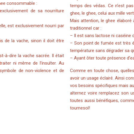
ghee consommable :
temps des védas. Ce n’est pas
exclusivement de sa nourriture
ghee, le ghee, celui aux mille ver
Mais attention, le ghee élaboré à
elle, est exclusivement nourri par
traditionnel car :
– Il est sans lactose ni caséine d
 de la vache, sinon il doit être
– Son point de fumée est très é
température sans dégrader sa qu
st-à-dire la vache sacrée. Il était
– Ayant ôter toute présence d’ea
raiter ni même de l’insulter. Au
n symbole de non-violence et de
Comme en toute chose, quelles q
avoir un usage éclairé. Ainsi c
vos besoins spécifiques mais au
alternez voire remplacez son us
toutes aussi bénéfiques, comme l
tournesol!